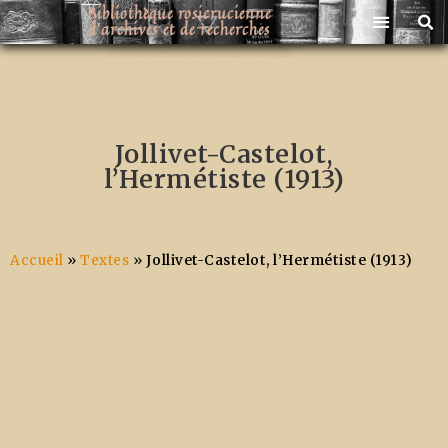
Bibliothèque rosicrucienne
d'archives et de recherches
Livres rosicruciens et martinistes
Jollivet-Castelot,
l’Hermétiste (1913)
Accueil
»
Textes
»
Jollivet-Castelot, l’Hermétiste (1913)