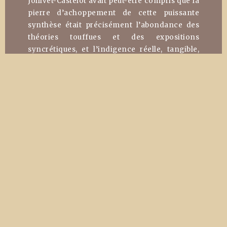
Jollivet-Castelot avait peut-être compris que la
pierre d’achoppement de cette puissante
synthèse était précisément l’abondance des
théories touffues et des expositions
syncrétiques, et l’indigence réelle, tangible,
des expériences destinées à en montrer la
véracité en même temps que la valeur. Il
répugnait à son esprit positif, droit et clair
d’avancer des propositions problématiques
impossibles à vérifier. Car, dès le début de
cette curieuse renaissance philosophique, le
Maître avait fondé une revue d’hermétisme
qui vit encore, très prospère et très répandue :
l’Hyperchimie, Rosa Alchemica
qui devait scruter
les domaines encore incertains de l’invisible.
De cette époque datent ses premiers essais
scientifiques, ses primes ébauches
hermétiques et alchimiques, ses tentatives
expérimentales qui devaient assurer à l’œuvre