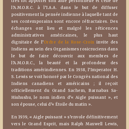
très tôt apporter son aide personnelle et celle de
l’A.M.O.R.C. à l’I.A.A. dans le but de diffuser
positivement la pensée indienne à laquelle tant de
ses contemporains sont encore réfractaires. Des
échanges ont lieu et malgré les réticences
administratives américaines, le plus haut
dignitaire de l’
Ordre de la Rose-Croix
invite des
Indiens au sein des Organismes rosicruciens dans
le but de faire découvrir aux membres de
l’A.M.O.R.C., la beauté et la profondeur des
traditions amérindiennes. En 1938, l’Imperator H.
S. Lewis se voit honoré par le Congrès national des
Indiens canadiens et américains ; il reçoit
officiellement du Grand Sachem, Barnabas Sa-
Hiuhushu, le nom indien d’« Aigle puissant », et
son épouse, celui d’« Étoile du matin ».
En 1939, « Aigle puissant » s’envole définitivement
vers le Grand Esprit, mais Ralph Maxwell Lewis,