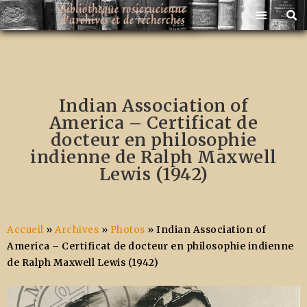
Bibliothèque rosicrucienne
d'archives et de recherches
Livres rosicruciens et martinistes
Indian Association of
America – Certificat de
docteur en philosophie
indienne de Ralph Maxwell
Lewis (1942)
Accueil
»
Archives
»
Photos
»
Indian Association of
America – Certificat de docteur en philosophie indienne
de Ralph Maxwell Lewis (1942)